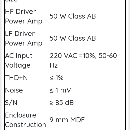
HF Driver
50 W Class AB
Power Amp
LF Driver
50 W Class AB
Power Amp
AC Input
220 VAC ±10%, 50-60
Voltage
Hz
THD+N
≤ 1%
Noise
≤ 1 mV
S/N
≥ 85 dB
Enclosure
9 mm MDF
Construction