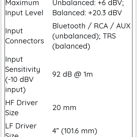
Maximum
Unbalanced: +6 dBV;
Input Level
Balanced: +20.3 dBV
Bluetooth / RCA / AUX
Input
(unbalanced); TRS
Connectors
(balanced)
Input
Sensitivity
92 dB @ 1m
(-10 dBV
input)
HF Driver
20 mm
Size
LF Driver
4” (101.6 mm)
Size