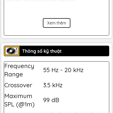
máy tính, điện thoại hoặc máy tính bảng
Định vị linh hoạt độ nghiêng về phía sau lên đến 12° cho
phép anh em tạo trải nghiệm tham chiếu lý tưởng cho môi
trường sản xuất của mình
Xem thêm
Thiết kế phong cách với vòng màu cam sáng xung quanh
loa woofer và hình ảnh cực cháy ở phía sau
Lỗ M8 cho phép dễ dàng gắn trên các chân
Thông số kỹ thuật
Công tắc nguồn và điều khiển âm lượng trên bảng điều
khiển phía trước (loa trái) giúp điều khiển dễ dàng
Frequency
55 Hz - 20 kHz
Range
Crossover
3.5 kHz
Maximum
99 dB
SPL (@1m)