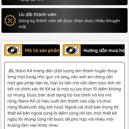
Ưu đãi thành viên
Đăng ký thành viên để được nhận được nhiều khuyến
mãi.
Mô tả sản phẩm
Hướng dẫn mua hàn
JBL Nano K4 mang đến chất lượng âm thanh huyền thoại
tring một body nhỏ gọn và sexy, nếu anh em đang cần
một giải pháp tiện lợi, hợp túi tiền mà vẫn đảm bảo tính chi
tiết và chính xác thì K4 sẽ là một sự lựa chọn 10 điểm không
có nhưng. Được bán dưới dạng bộ loa chính và loa mở
rộng, Nano K4 có hiệu suất âm thanh cao cấp và chức
năng Bluetooth đầy linh hoạt. Ngoài cái chất bên trong thì
thiết kế bên ngoài cũng là điểm cộng rất lớn, một thiết kế
ngầu lòi nhưng cũng rất basic để phù hợp với nhiều môi
trường làm việc khác nhau.