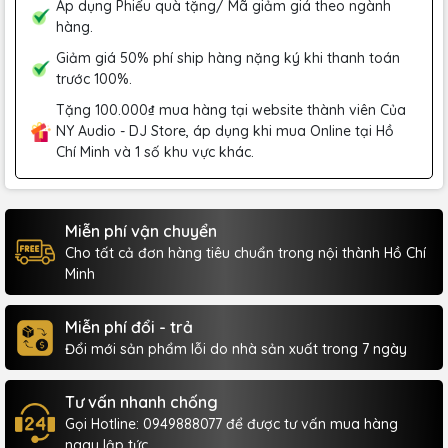
Áp dụng Phiếu quà tặng/ Mã giảm giá theo ngành
hàng.
Giảm giá 50% phí ship hàng nặng ký khi thanh toán
trước 100%.
Tặng 100.000₫ mua hàng tại website thành viên Của
NY Audio - DJ Store, áp dụng khi mua Online tại Hồ
Chí Minh và 1 số khu vực khác.
Miễn phí vận chuyển
Cho tất cả đơn hàng tiêu chuẩn trong nội thành Hồ Chí
Minh
Miễn phí đổi - trả
Đổi mới sản phẩm lỗi do nhà sản xuất trong 7 ngày
Tư vấn nhanh chống
Gọi Hotline: 0949888077 để được tư vấn mua hàng
ngay lập tức