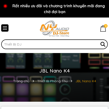
Rất nhiều ưu đãi và chương trình khuyến mãi đang
Chào mừng bạn đến với cửa hàng NY Audio - DJ
chờ đợi bạn
Store
0
JBL Nano K4
Trang chủ
Thiết Bị Phòng Thu
JBL Nano K4