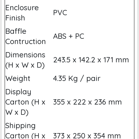
Enclosure
PVC
Finish
Baffle
ABS + PC
Contruction
Dimensions
243.5 x 142.2 x 171 mm
(H x W x D)
Weight
4.35 Kg / pair
Display
Carton (H x
355 x 222 x 236 mm
W x D)
Shipping
Carton (H x
373 x 250 x 354 mm