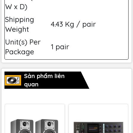
W x D)
Shipping
4.43 Kg / pair
Weight
Unit(s) Per
1 pair
Package
Sản phẩm liên
quan