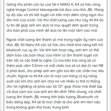
Giống như phần còn lại của Sê-ri NANO K, K4 sở hữu công
nghệ Image Control Waveguide bá đạo của nhà JBL. Mang
lại độ sâu và chi tiết tuyệt vời trên một điểm rộng ngọt như
đôi môi của crush. Với thứ chất lượng cao như vậy thì K4 đủ
tự tin để giúp anh em đưa ra mọi quyết định quan trong
cho bản phối của mình để đưa nó lên một tầm cao mới.
Ngoài chất lượng âm thanh số má trong ngần ấy năm của
nhà JBL thì Nano K4 còn sở hữu cho mình khả năng kết nối
bluetooh cực uy tín. Với tính linh hoạt này, anh em có thể
đảm bảo các bản nhạc của mình có âm thanh tuyệt vời
trên tất cả các thiết bị nghe. Củ loa bên trái cũng sẽ có
thêm jack cắm 3,5mm và mỗi chiếc loa sẽ có đai ốc ren M8
ở phía dưới, cho phép anh em gắn loa lên các chân mic tiêu
chuẩn. Ngoài ra thì K4 còn là một con hàng có kỹ năng
xuất sắc khi cho anh em chơi nó với nhiều tư thế từ thẳng
cho tới nghiêng về phía sau tới 12°, giúp thoải mái thiết lập
và đưa cảm xúc của anh em lên đỉnh. Nhìn chung, với chất
lượng âm thanh JBL mang tính biểu tượng, Bluetooth và
kiểu dáng đẹp, K4 sẽ là một chân ái cho anh em làm việc
trong không gian nhỏ hoặc trung bình.