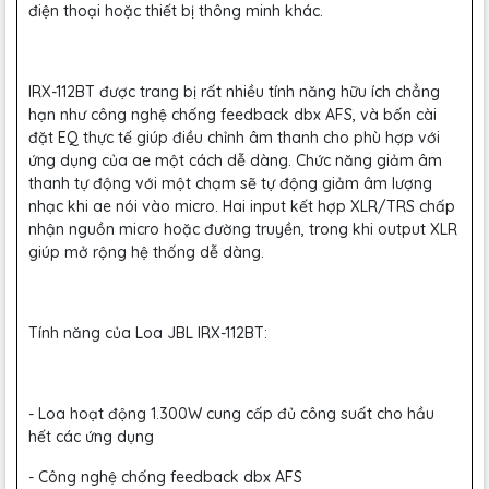
điện thoại hoặc thiết bị thông minh khác.
IRX-112BT được trang bị rất nhiều tính năng hữu ích chẳng
hạn như công nghệ chống feedback dbx AFS, và bốn cài
đặt EQ thực tế giúp điều chỉnh âm thanh cho phù hợp với
ứng dụng của ae một cách dễ dàng. Chức năng giảm âm
thanh tự động với một chạm sẽ tự động giảm âm lượng
nhạc khi ae nói vào micro. Hai input kết hợp XLR/TRS chấp
nhận nguồn micro hoặc đường truyền, trong khi output XLR
giúp mở rộng hệ thống dễ dàng.
Tính năng của Loa JBL IRX-112BT:
- Loa hoạt động 1.300W cung cấp đủ công suất cho hầu
hết các ứng dụng
- Công nghệ chống feedback dbx AFS