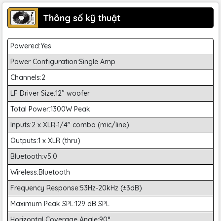
Thông số kỹ thuật
Powered:Yes
Power Configuration:Single Amp
Channels:2
LF Driver Size:12" woofer
Total Power:1300W Peak
Inputs:2 x XLR-1/4" combo (mic/line)
Outputs:1 x XLR (thru)
Bluetooth:v5.0
Wireless:Bluetooth
Frequency Response:53Hz-20kHz (±3dB)
Maximum Peak SPL:129 dB SPL
Horizontal Coverage Angle:90°