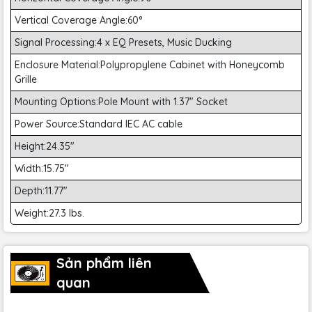
Vertical Coverage Angle:60°
Signal Processing:4 x EQ Presets, Music Ducking
Enclosure Material:Polypropylene Cabinet with Honeycomb
Grille
Mounting Options:Pole Mount with 1.37" Socket
Power Source:Standard IEC AC cable
Height:24.35"
Width:15.75"
Depth:11.77"
Weight:27.3 lbs.
Sản phẩm liên
quan