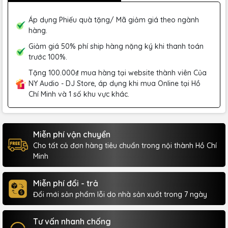
Áp dụng Phiếu quà tặng/ Mã giảm giá theo ngành
hàng.
Giảm giá 50% phí ship hàng nặng ký khi thanh toán
trước 100%.
Tặng 100.000₫ mua hàng tại website thành viên Của
NY Audio - DJ Store, áp dụng khi mua Online tại Hồ
Chí Minh và 1 số khu vực khác.
Miễn phí vận chuyển
Cho tất cả đơn hàng tiêu chuẩn trong nội thành Hồ Chí
Minh
Miễn phí đổi - trả
Đổi mới sản phẩm lỗi do nhà sản xuất trong 7 ngày
Tư vấn nhanh chống