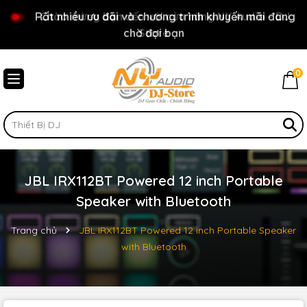
Rất nhiều ưu đãi và chương trình khuyến mãi đang
Chào mừng bạn đến với cửa hàng NY Audio - DJ
chờ đợi bạn
Store
0
JBL IRX112BT Powered 12 inch Portable
Speaker with Bluetooth
Trang chủ
JBL IRX112BT Powered 12 inch Portable Speaker
with Bluetooth