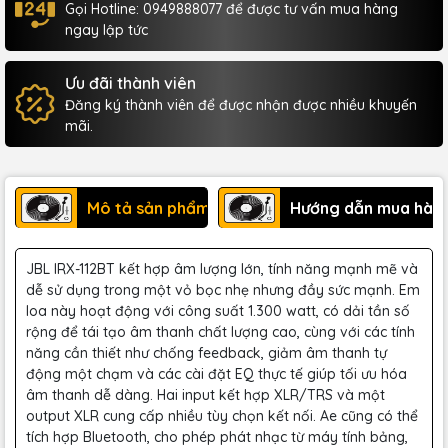
Gọi Hotline: 0949888077 để được tư vấn mua hàng
ngay lập tức
Ưu đãi thành viên
Đăng ký thành viên để được nhận được nhiều khuyến
mãi.
Mô tả sản phẩm
Hướng dẫn mua hàn
JBL IRX-112BT kết hợp âm lượng lớn, tính năng mạnh mẽ và
dễ sử dụng trong một vỏ bọc nhẹ nhưng đầy sức mạnh. Em
loa này hoạt động với công suất 1.300 watt, có dải tần số
rộng để tái tạo âm thanh chất lượng cao, cùng với các tính
năng cần thiết như chống feedback, giảm âm thanh tự
động một chạm và các cài đặt EQ thực tế giúp tối ưu hóa
âm thanh dễ dàng. Hai input kết hợp XLR/TRS và một
output XLR cung cấp nhiều tùy chọn kết nối. Ae cũng có thể
tích hợp Bluetooth, cho phép phát nhạc từ máy tính bảng,