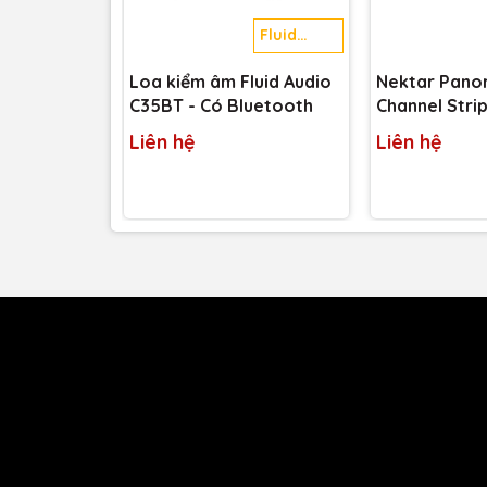
Fluid
Audio
Loa kiểm âm Fluid Audio
Nektar Pano
C35BT - Có Bluetooth
Channel Strip
Liên hệ
Liên hệ
Với hơn 25 năm oanh tạc giang hồ trong giới âm
vào các pre-amp trong suốt, ít tiếng ồn, ít biến 
được tìm thấy trong các sản phẩm cao cấp hàn