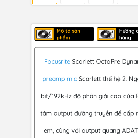
Mô tả sản
Hướng 
phẩm
hàng
Focusrite
Scarlett OctoPre Dyna
preamp mic
Scarlett thế hệ 2. N
bit/192kHz độ phân giải cao của 
tám output đường truyền để cấp 
em, cùng với output quang ADA