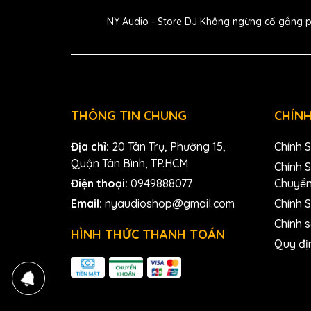
gian sẵn có để chứa các
micrô
động, tụ điện và 
NY Audio - Store DJ Không ngừng cố gắng phát
Scarlett OctoPre Dynamic được trang bị soft-kn
để thuận tiện điều khiển tất cả biến động tín hi
compressor
mang lại cho anh em điều chỉnh dyn
hơn.
THÔNG TIN CHUNG
CHÍNH
Địa chỉ:
20 Tân Trụ, Phường 15,
Chính 
Quận Tân Bình, TP.HCM
Chính 
Điện thoại:
0949888077
Chuyể
Email:
nyaudioshop@gmail.com
Chính S
Chính 
HÌNH THỨC THANH TOÁN
Quy đị