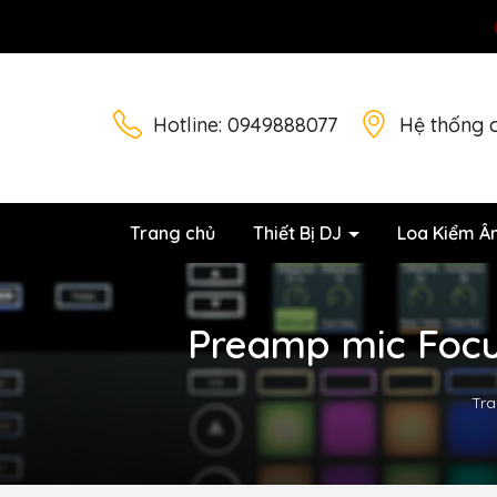
Hotline:
0949888077
Hệ thống 
Trang chủ
Thiết Bị DJ
Loa Kiểm Â
Preamp mic Focus
Tra