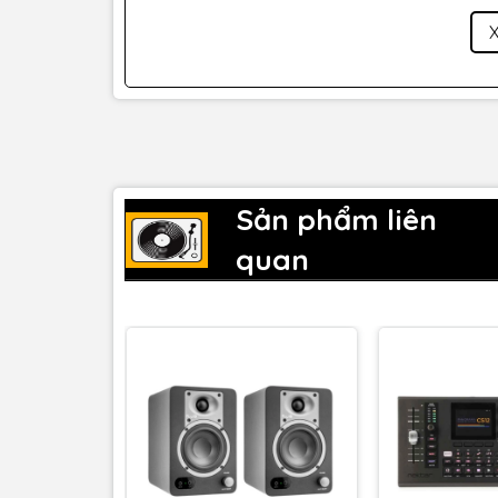
Focusrite Scarlett OctoPre Dynamic được trang 
mang lại headroom cao, mức gain rõ ràng, noise
dõi sound của tiếng
trống
,
guitar
, giọng hát, v.v
hoặc hệ thống digital nào được trang bị input 
khiển analog trong khi record bằng output digital
Sản phẩm liên
quan