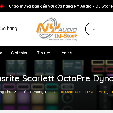
Rất nhiều ưu đãi và chương trình khuyến mãi đang chờ đợi
Chào mừng bạn đến với cửa hàng NY Audio - DJ Store
cửa hàng
m
Giới thiệu
Tin tức
Liên hệ
rite Scarlett OctoPre Dyn
ng chủ
Thiết Bị Phòng Thu
Focusrite Scarlett OctoPre Dyn