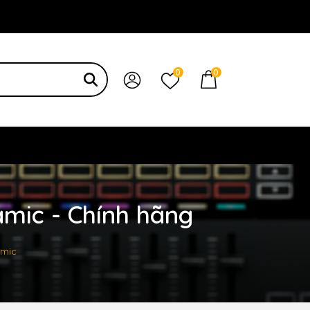
 bạn
0
0
amic - Chính hãng
amic