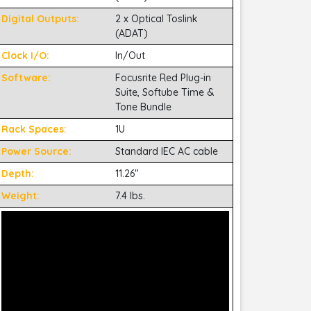
Digital Outputs:
2 x Optical Toslink
(ADAT)
Clock I/O:
In/Out
Software:
Focusrite Red Plug-in
Suite, Softube Time &
Tone Bundle
Rack Spaces:
1U
Power Source:
Standard IEC AC cable
Depth:
11.26"
Weight:
7.4 lbs.