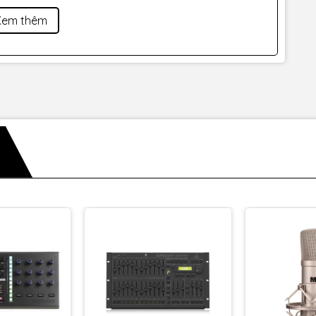
bị tám
pre-amp mic/line
Focusrite
thế hệ thứ 2 sống động
Xem thêm
 thấp và loại bỏ biến dạng thấp — phù hợp cho việc theo
. Output ADAT hỗ trợ kết nối dễ dàng với bất kỳ
interface
quang ADAT và output analog để cung cấp cho bảng điều
.