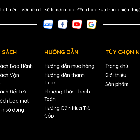
ribbon của anh em trên bất kỳ nguồn nào.
 triển - Với tiêu chí sẽ là nơi mang đến cho ae sự trãi nghiệm tuy
ee VCA
compressor
trên mỗi kênh, với một núm đơn giản
ệu input của anh em. Chế độ Transparent thông thường của
amic range; nhấn nút More sẽ nhân đôi ratio để nén mạnh
 SÁCH
HƯỚNG DẪN
TÙY CHỌN 
Sách Bảo Hành
Hướng dẫn mua hàng
Trang chủ
Sách Vận
Hướng dẫn thanh
Giới thiệu
n
toán
Sản phẩm
ách Đổi Trả
Phương Thức Thanh
Toán
sách bảo mật
Hướng Dẫn Mua Trả
nh sử dụng
Góp