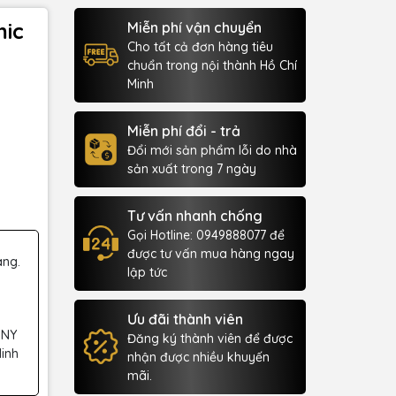
mic
Miễn phí vận chuyển
Cho tất cả đơn hàng tiêu
chuẩn trong nội thành Hồ Chí
Minh
Miễn phí đổi - trả
Đổi mới sản phẩm lỗi do nhà
sản xuất trong 7 ngày
Tư vấn nhanh chống
Gọi Hotline: 0949888077 để
được tư vấn mua hàng ngay
àng.
lập tức
Ưu đãi thành viên
 NY
Đăng ký thành viên để được
Minh
nhận được nhiều khuyến
mãi.