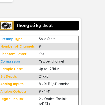
Thông số kỹ thuật
Preamp
Type:
Solid State
Number of Channels:
8
Phantom Power:
Yes
Compressor
:
Yes, per channel
Sample Rate:
Up to 192kHz
Bit Depth:
24-bit
Analog Inputs:
8 x XLR-1/4" combo
Analog Outputs:
8 x 1/4"
Digital Inputs:
2 x Optical Toslink
(ADAT)