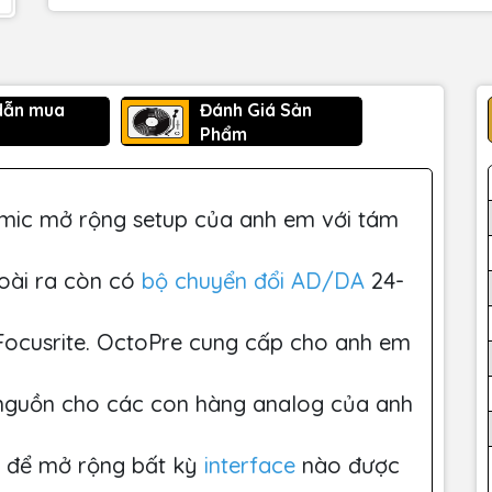
dẫn mua
Đánh Giá Sản
Phẩm
mic mở rộng setup của anh em với tám
goài ra còn có
bộ chuyển đổi AD/DA
24-
Focusrite. OctoPre cung cấp cho anh em
nguồn cho các con hàng analog của anh
T để mở rộng bất kỳ
interface
nào được