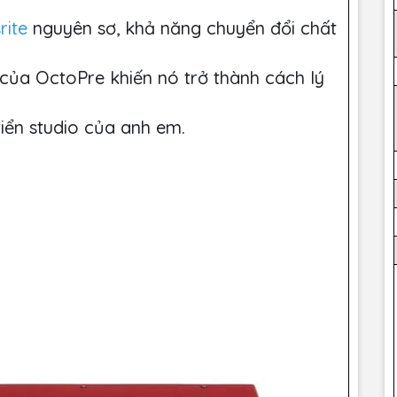
rite
nguyên sơ, khả năng chuyển đổi chất
ủa OctoPre khiến nó trở thành cách lý
riển studio của anh em.