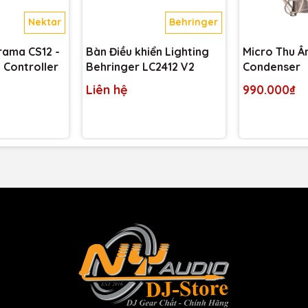
Nektar
Behringer
rama CS12 -
Bàn Điều khiển Lighting
Micro Thu Â
 Controller
Behringer LC2412 V2
Condenser
Liên hệ
990.000₫
 thanh,
Focusrite
chuyển kiến ​​thức thiết kế đáng kể của họ
dạng trong Scarlett OctoPre. Đây là công nghệ tương tự
g top của
Focusrite
, mang đến cho anh em khoảng không