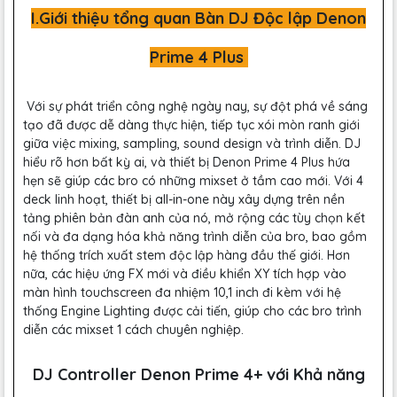
I.Giới thiệu tổng quan Bàn DJ Độc lập Denon
Prime 4 Plus
Với sự phát triển công nghệ ngày nay, sự đột phá về sáng
tạo đã được dễ dàng thực hiện, tiếp tục xói mòn ranh giới
giữa việc mixing, sampling, sound design và trình diễn. DJ
hiểu rõ hơn bất kỳ ai, và thiết bị Denon Prime 4 Plus hứa
hẹn sẽ giúp các bro có những mixset ở tầm cao mới. Với 4
deck linh hoạt, thiết bị all-in-one này xây dựng trên nền
tảng phiên bản đàn anh của nó, mở rộng các tùy chọn kết
nối và đa dạng hóa khả năng trình diễn của bro, bao gồm
hệ thống trích xuất stem độc lập hàng đầu thế giới. Hơn
nữa, các hiệu ứng FX mới và điều khiển XY tích hợp vào
màn hình touchscreen đa nhiệm 10,1 inch đi kèm với hệ
thống Engine Lighting được cải tiến, giúp cho các bro trình
diễn các mixset 1 cách chuyên nghiệp.
DJ Controller Denon Prime 4+ với Khả năng