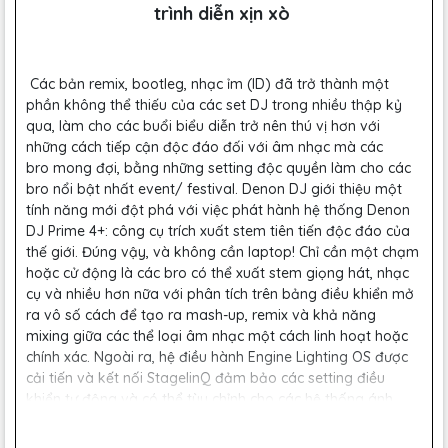
trình diễn xịn xò
Các bản remix, bootleg, nhạc ỉm (ID) đã trở thành một
phần không thể thiếu của các set DJ trong nhiều thập kỷ
qua, làm cho các buổi biểu diễn trở nên thú vị hơn với
những cách tiếp cận độc đáo đối với âm nhạc mà các
bro mong đợi, bằng những setting độc quyền làm cho các
bro nổi bật nhất event/ festival. Denon DJ giới thiệu một
tính năng mới đột phá với việc phát hành hệ thống Denon
DJ Prime 4+: công cụ trích xuất stem tiên tiến độc đáo của
thế giới. Đúng vậy, và không cần laptop! Chỉ cần một chạm
hoặc cử động là các bro có thể xuất stem giọng hát, nhạc
cụ và nhiều hơn nữa với phân tích trên bảng điều khiển mở
ra vô số cách để tạo ra mash-up, remix và khả năng
mixing giữa các thể loại âm nhạc một cách linh hoạt hoặc
chính xác. Ngoài ra, hệ điều hành Engine Lighting OS được
cải tiến và kết nối StagelinQ đảm bảo các setting điều
khiển tự động và có thể tùy chỉnh cho các hệ thống ánh
sáng DMX, Nanoleaf và Philips Hue, cũng như điều khiển
video hoàn chỉnh, dẫn đến các event/ festival tinh tế, hấp