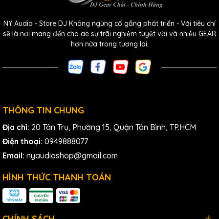
các tiềm năng sáng tạo mới cho việc mash-up, remix
NY Audio - Store DJ Không ngừng cố gắng phát triển - Với tiêu chí
và nhiều hơn nữa.
sẽ là nơi mang đến cho ae sự trãi nghiệm tuyệt vời và nhiều GEAR
hơn nữa trong tương lai.
Bộ kết nối linh hoạt bao gồm điều khiển ánh sáng
StagelinQ, 4 cổng USB, 1 khe cắm thẻ SD, hỗ trợ bàn
phím USB, 4 đầu vào Phono/Line có thể gán lại, cũng
như các đầu ra master, booth và zone.
THÔNG TIN CHUNG
Đầu ra và quản lý zone riêng biệt cho phép bro tạo
Địa chỉ:
20 Tân Trụ, Phường 15, Quận Tân Bình, TP.HCM
không khí khác nhau cho nhiều điểm từ một bộ điều
Điện thoại:
0949888077
khiển, cho phép lựa chọn bài hát riêng biệt.
Email:
nyaudioshop@gmail.com
Kết nối không dây bao gồm các tùy chọn Wi-Fi cho
HÌNH THỨC THANH TOÁN
TIDAL, Beatport, Beatsource, SoundCloud GO+,
Dropbox, và Amazon Music Unlimited để nhanh
chóng tải về, phân tích và mix các bản nhạc.
CHÍNH SÁCH