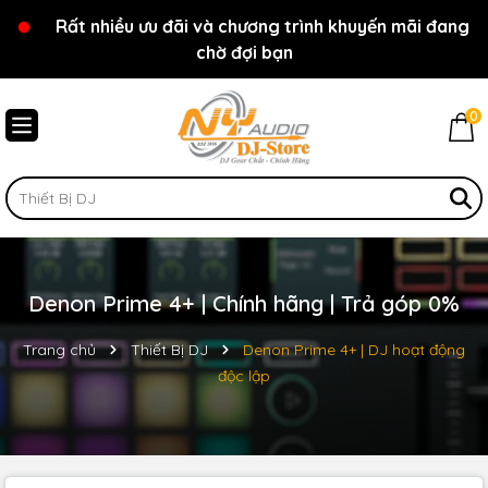
Rất nhiều ưu đãi và chương trình khuyến mãi đang
Chào mừng bạn đến với cửa hàng NY Audio - DJ
chờ đợi bạn
Store
0
Denon Prime 4+ | Chính hãng | Trả góp 0%
Trang chủ
Thiết Bị DJ
Denon Prime 4+ | DJ hoạt động
độc lập