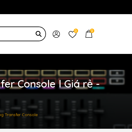
 bạn
0
0
r Console l Giá rẻ -
g Transfer Console