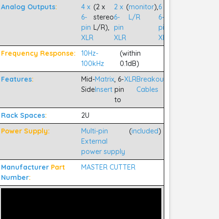
Analog Outputs
:
4 x
(2 x
2 x
(
monitor
),
6 x
(
3 x
)
6-
stereo
6-
L/R
6-
stereo
pin
L/R),
pin
pin
send
XLR
XLR
XLR
Frequency Response:
10Hz-
(within
100kHz
0.1dB)
Features
:
Mid-
Matrix
, 6-
XLR
Breakout
(
included
)
Side
Insert
pin
Cables
to
Rack Spaces
:
2U
Power Supply:
Multi-pin
(
included
)
External
power supply
Manufacturer
Part
MASTER CUTTER
Number
: