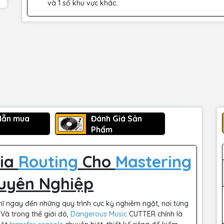
và 1 số khu vực khác.
dẫn mua
Đánh Giá Sản
Phẩm
Gia
Routing
Cho
Mastering
huyên Nghiệp
ghĩ ngay đến những quy trình cực kỳ nghiêm ngặt, nơi từng
 Và trong thế giới đó,
Dangerous Music
CUTTER chính là