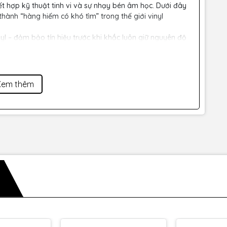
t hợp kỹ thuật tinh vi và sự nhạy bén âm học. Dưới đây
hành “hàng hiếm có khó tìm” trong thế giới vinyl
yl – đảm bảo tín hiệu trước khi khắc luôn giữ nguyên độ
thêm thắt, không bớt xén – âm thanh nguyên bản đúng
o. Cho phép xử lý đa tầng và linh hoạt định tuyến giữa
Xem thêm
ao cấp bạn đang sở hữu.
àm
analog
Mastering
.
được từ tiếng gió lướt qua màng loa đến những cú đạp
kick
 gian
stereo
– xử lý
Mid
và
Side
độc lập, giúp bạn “vẽ chiều