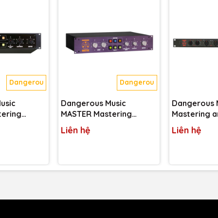
 kỳ dễ dàng –
CUTTER
không hề “chảnh”.
 trọng để gây ấn tượng, vừa đủ tiết kiệm không gian
rack
iễu mà còn kéo dài tuổi thọ thiết bị – một điểm cộng lớn
y đẳng cấp.
Dangerous
Dangerous
usic
Dangerous Music
Dangerous 
ering
MASTER Mastering
Mastering a
sole
Transfer Console
EQ
Liên hệ
Liên hệ