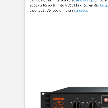
trợ thủ đắc lực mà mọi kỹ sư
Mastering
cần có: 
soát và tối ưu tín hiệu trước khi khắc lên đĩa
lacq
thực tuyệt đối của âm thanh
analog
.