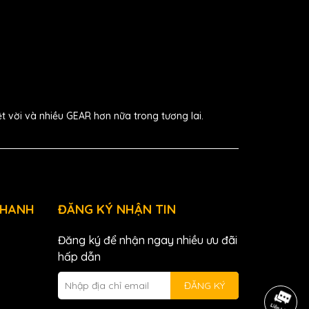
ệt vời và nhiều GEAR hơn nữa trong tương lai.
NHANH
ĐĂNG KÝ NHẬN TIN
Đăng ký để nhận ngay nhiều ưu đãi
hấp dẫn
ĐĂNG KÝ