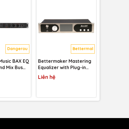
Dangerous
Bettermaker
Music BAX EQ
Bettermaker Mastering
Bettermake
nd Mix Bus
Equalizer with Plug-in
Compressor
Control
Control
Liên hệ
Liên hệ