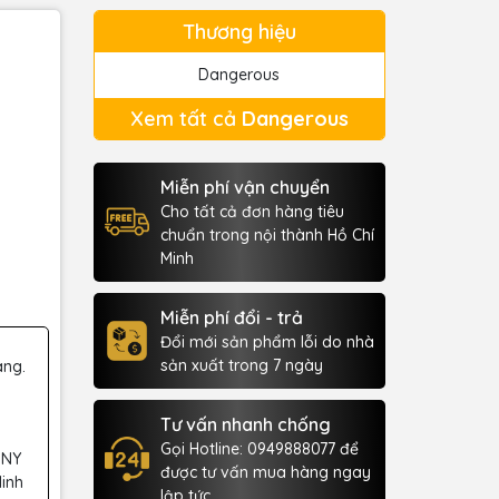
Thương hiệu
Dangerous
Xem tất cả
Dangerous
Miễn phí vận chuyển
Cho tất cả đơn hàng tiêu
chuẩn trong nội thành Hồ Chí
Minh
Miễn phí đổi - trả
Đổi mới sản phẩm lỗi do nhà
sản xuất trong 7 ngày
àng.
Tư vấn nhanh chống
Gọi Hotline: 0949888077 để
 NY
được tư vấn mua hàng ngay
Minh
lập tức