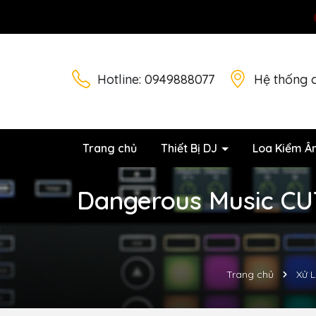
Hotline:
0949888077
Hệ thống 
Trang chủ
Thiết Bị DJ
Loa Kiểm Â
Dangerous Music CUT
Trang chủ
Xử L