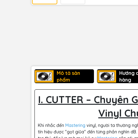
Mô tả sản
Hướng 
phẩm
hàng
I. CUTTER – Chuyên 
Vinyl C
Khi nhắc đến
Mastering
vinyl, người ta thường n
tín hiệu được "gọt giũa" đến từng phần nghìn dB.