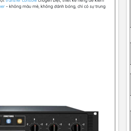
một
transfer console
chuyên biệt, thiết kế riêng để kiểm
uer
– không màu mè, không đánh bóng, chỉ có sự trung