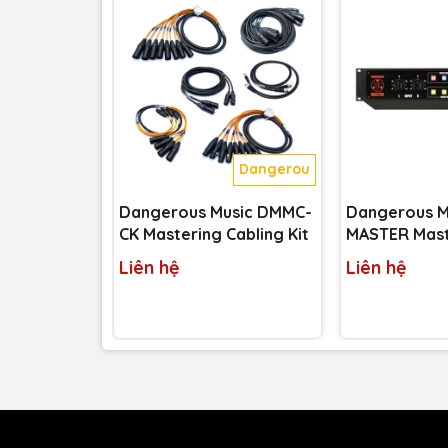
sâu âm nhạc” theo ý muốn.
Kèm theo cáp chuyển 6-pin –
XLR
:
Plug
&
Play
cực
Kích thước: 2U – gọn gàng vừa vặn, vừa đủ sang
cho các gear
Mastering
khác.
Nguồn điện ngoài cách ly: Không chỉ giúp giảm nh
trong môi trường
Mastering
analog
.
Mã sản phẩm:
MASTER CUTTER
– Nghe là đã thấ
Dangerous
Dangerous Music DMMC-
Dangerous M
CK Mastering Cabling Kit
MASTER Mast
Transfer Con
Liên hệ
Liên hệ