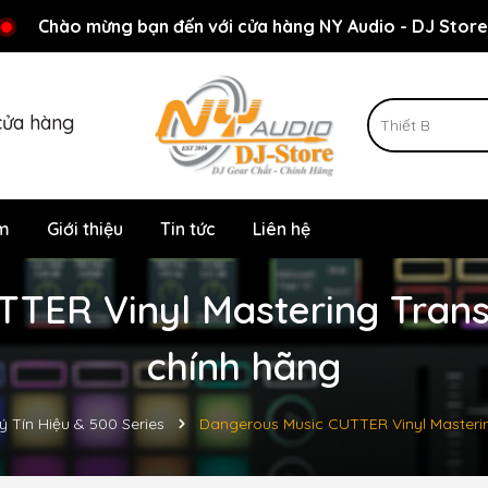
Rất nhiều ưu đãi và chương trình khuyến mãi đang chờ đợi
Chào mừng bạn đến với cửa hàng NY Audio - DJ Store
cửa hàng
m
Giới thiệu
Tin tức
Liên hệ
TER Vinyl Mastering Transfe
chính hãng
ý Tín Hiệu & 500 Series
Dangerous Music CUTTER Vinyl Masterin