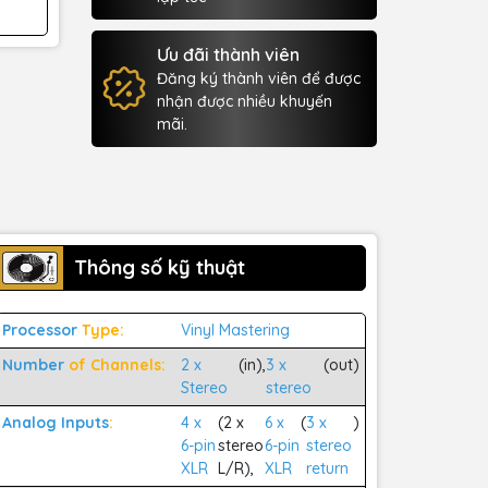
Ưu đãi thành viên
Đăng ký thành viên để được
nhận được nhiều khuyến
mãi.
Thông số kỹ thuật
Processor
Type:
Vinyl Mastering
Number
of Channels:
2 x
(in),
3 x
(out)
Stereo
stereo
Analog Inputs
:
4 x
(2 x
6 x
(
3 x
)
6-pin
stereo
6-pin
stereo
XLR
L/R),
XLR
return