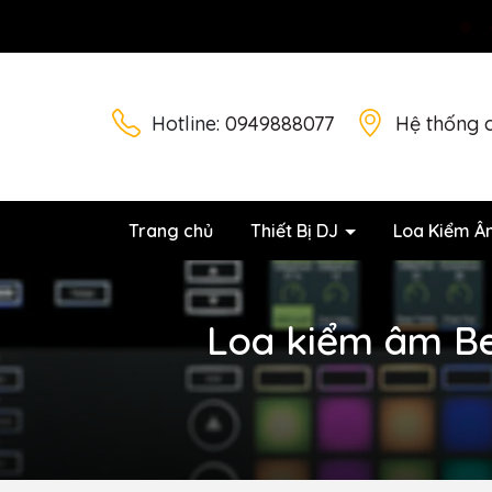
Hotline:
0949888077
Hệ thống 
Trang chủ
Thiết Bị DJ
Loa Kiểm Â
Loa kiểm âm Beh