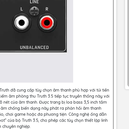
ruth đã cung cấp tùy chọn âm thanh phù hợp với túi tiền
kiểm âm phòng thu Truth 3.5 tiếp tục truyền thống này với
rõ nét của âm thanh. Được trang bị loa bass 3,5 inch tầm
ểm âm chống biến dạng này phát ra phản hồi âm thanh
dio, chơi game hoặc đa phương tiện. Công nghệ ống dẫn
” của bộ Truth 3.5, cho phép các tùy chọn thiết lập linh
h chuyên nghiệp.