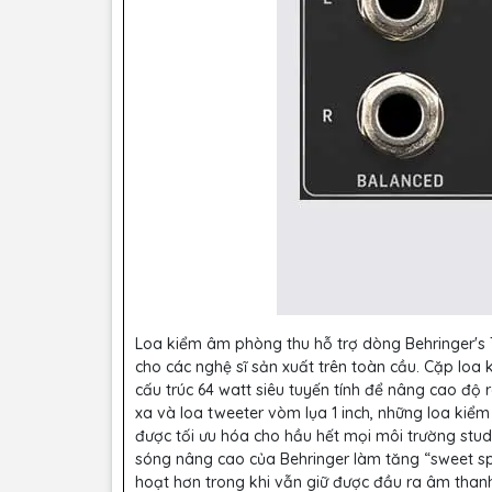
Loa kiểm âm phòng thu hỗ trợ dòng Behringer's T
cho các nghệ sĩ sản xuất trên toàn cầu. Cặp loa 
cấu trúc 64 watt siêu tuyến tính để nâng cao độ 
xa và loa tweeter vòm lụa 1 inch, những loa ki
được tối ưu hóa cho hầu hết mọi môi trường stu
sóng nâng cao của Behringer làm tăng “sweet spot
hoạt hơn trong khi vẫn giữ được đầu ra âm than