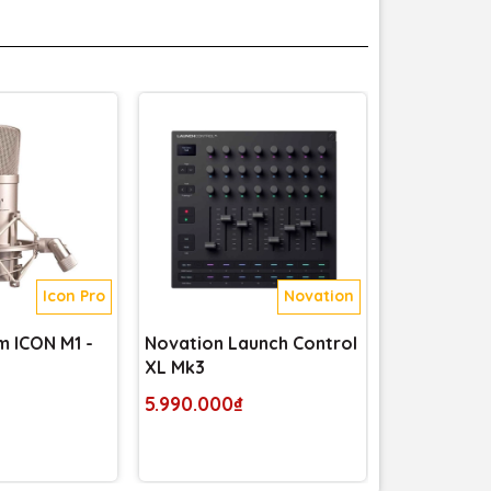
Icon Pro
Novation
m ICON M1 -
Novation Launch Control
Loa Kiểm Â
XL Mk3
Thiết Kế N
Blueooth
5.990.000₫
1.995.000₫