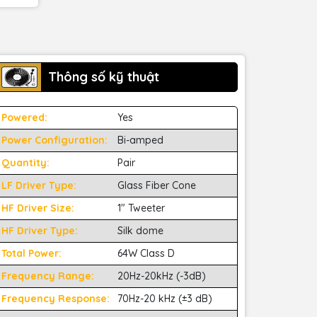
Thông số kỹ thuật
Powered:
Yes
Power Configuration:
Bi-amped
Quantity:
Pair
LF Driver Type:
Glass Fiber Cone
HF Driver Size:
1" Tweeter
HF Driver Type:
Silk dome
Total Power:
64W Class D
Frequency Range:
20Hz-20kHz (-3dB)
Frequency Response:
70Hz-20 kHz (±3 dB)