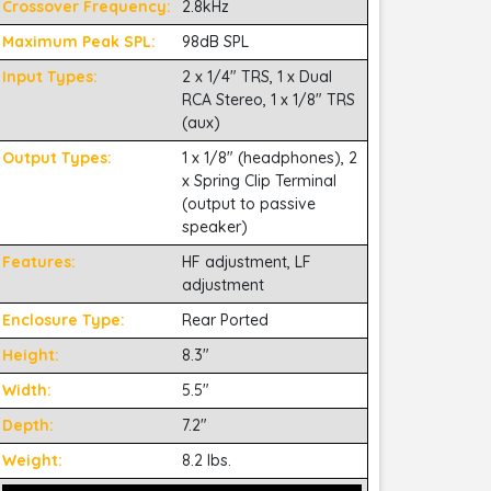
Crossover Frequency:
2.8kHz
Maximum Peak SPL:
98dB SPL
Input Types:
2 x 1/4" TRS, 1 x Dual
RCA Stereo, 1 x 1/8" TRS
(aux)
Output Types:
1 x 1/8" (headphones), 2
x Spring Clip Terminal
(output to passive
speaker)
Features:
HF adjustment, LF
adjustment
Enclosure Type:
Rear Ported
Height:
8.3"
Width:
5.5"
Depth:
7.2"
Weight:
8.2 lbs.