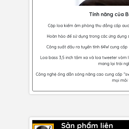
Tính năng của Be
Cặp loa kiểm âm phòng thu đẳng cấp audi
Hoàn hảo để sử dụng trong các ứng dụng s
Công suất đầu ra tuyến tính 64W cung cấp
Loa bass 3,5 inch tầm xa và loa tweeter vòm l
mang lại trải n
Công nghệ ống dẫn sóng nâng cao cung cấp “sw
mọi môi 
Sản phẩm liên