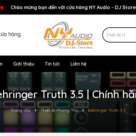
Rất nhiều ưu đãi và chương trình khuyến mãi đang chờ đợi
Chào mừng bạn đến với cửa hàng NY Audio - DJ Store
cửa hàng
m
Giới thiệu
Tin tức
Liên hệ
ringer Truth 3.5 | Chính h
Trang chủ
Thiết Bị Phòng Thu
Behringer Truth 3.5