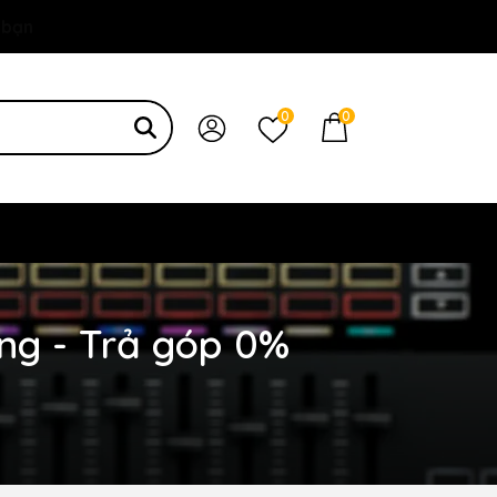
 bạn
0
0
ãng - Trả góp 0%