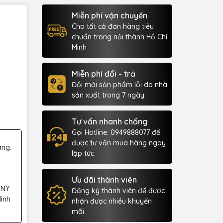
Miễn phí vận chuyển
Cho tất cả đơn hàng tiêu
chuẩn trong nội thành Hồ Chí
Minh
Miễn phí đổi - trả
Đổi mới sản phẩm lỗi do nhà
sản xuất trong 7 ngày
Tư vấn nhanh chống
Gọi Hotline: 0949888077 để
được tư vấn mua hàng ngay
àng.
lập tức
Ưu đãi thành viên
 NY
Đăng ký thành viên để được
Minh
nhận được nhiều khuyến
mãi.