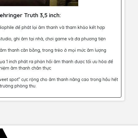
hringer Truth 3,5 inch:
ophile để phát lại âm thanh và tham khảo kết hợp
tudio, ghi âm tại nhà, chơi game và đa phương tiện
 âm thanh cân bằng, trong trẻo ở mọi mức âm lượng
ụa 1 inch phát ra phản hồi âm thanh được tối ưu hóa để
ghiệm âm thanh chân thực
eet spot” cực rộng cho âm thanh nâng cao trong hầu hết
trường phòng thu.