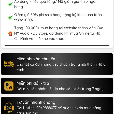
Áp dụng Phiếu quà tặng/ Mã giảm giá theo ngành
hàng.
Giảm giá 50% phí ship hàng nặng ký khi thanh toán
trước 100%.
Tặng 100.000₫ mua hàng tại website thành viên Của
NY Audio - DJ Store, áp dụng khi mua Online tại Hồ
Chí Minh và 1 số khu vực khác.
Miễn phí vận chuyển
Cho tất cả đơn hàng tiêu chuẩn trong nội thành Hồ Chí
Minh
Miễn phí đổi - trả
Đổi mới sản phẩm lỗi do nhà sản xuất trong 7 ngày
Tư vấn nhanh chống
Gọi Hotline: 0949888077 để được tư vấn mua hàng
ngay lập tức