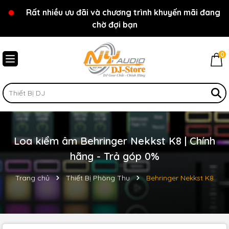
Rất nhiều ưu đãi và chương trình khuyến mãi đang
Chào mừng bạn đến với cửa hàng NY Audio - DJ
chờ đợi bạn
Store
0
Loa kiểm âm Behringer Nekkst K8 | Chính
hãng - Trả góp 0%
Trang chủ
Thiết Bị Phòng Thu
Behringer Nekkst K8