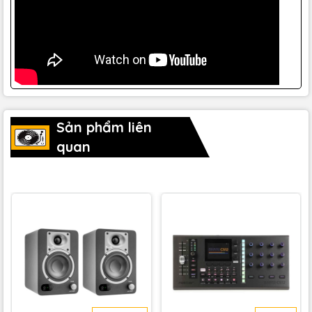
Sản phẩm liên
quan
Tối ưu hóa âm thanh cho căn phòng của bro