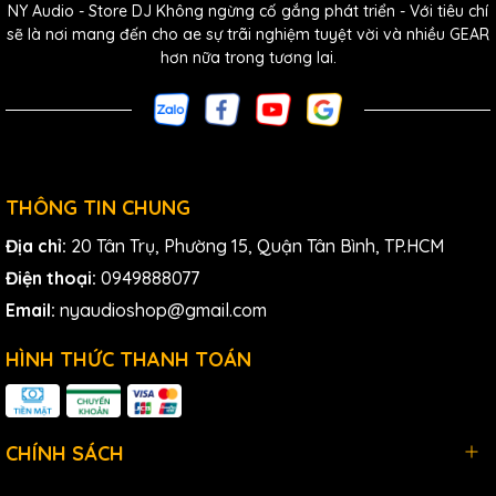
TẦN SỐ THẤP, TẦN SỐ CAO và EQ bù phòng
NY Audio - Store DJ Không ngừng cố gắng phát triển - Với tiêu chí
sẽ là nơi mang đến cho ae sự trãi nghiệm tuyệt vời và nhiều GEAR
Dễ dàng tích hợp vào bất kỳ hệ thống nào có đầu vào XLR,
hơn nữa trong tương lai.
TRS và RCA
THÔNG TIN CHUNG
Địa chỉ:
20 Tân Trụ, Phường 15, Quận Tân Bình, TP.HCM
Điện thoại:
0949888077
Email:
nyaudioshop@gmail.com
HÌNH THỨC THANH TOÁN
CHÍNH SÁCH