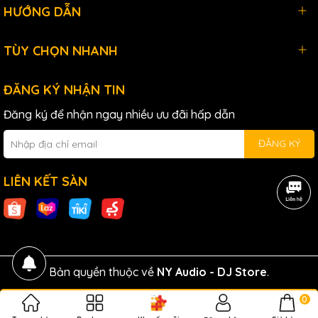
HƯỚNG DẪN
TÙY CHỌN NHANH
ĐĂNG KÝ NHẬN TIN
Đăng ký để nhận ngay nhiều ưu đãi hấp dẫn
ĐĂNG KÝ
LIÊN KẾT SÀN
Bản quyền thuộc về
NY Audio - DJ Store
.
0