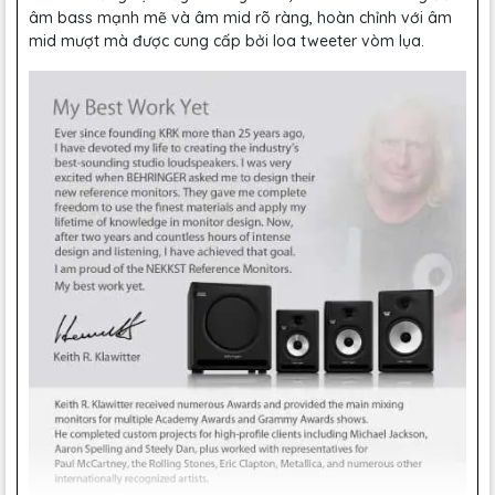
âm bass mạnh mẽ và âm mid rõ ràng, hoàn chỉnh với âm
mid mượt mà được cung cấp bởi loa tweeter vòm lụa.