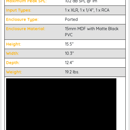
Maximum Peak SPL:
102 dB SPL @ 1m
Input Types:
1 x XLR, 1 x 1/4", 1 x RCA
Enclosure Type:
Ported
Enclosure Material:
15mm MDF with Matte Black
PVC
Height:
15.5"
Width:
10.3"
Depth:
12.4"
Weight:
19.2 lbs.
Âm thanh rõ ràng từ thiết kế bi-amped
Với công suất 150 watt và thiết kế hai ampe, Behringer
Nekkst K8 được thiết kế để mang lại hiệu suất mạnh mẽ, rõ
ràng. Thiết kế hai ampe cung cấp năng lượng riêng cho các
trình điều khiển tần số thấp và tần số cao, cho phép mỗi
trình điều khiển hoạt động hiệu quả hơn để có âm thanh rõ
hơn.