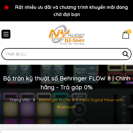
Rất nhiều ưu đãi và chương trình khuyến mãi đang
Chào mừng bạn đến với cửa hàng NY Audio - DJ
chờ đợi bạn
Store
0
Bộ trộn kỹ thuật số Behringer FLOW 8 | Chính
hãng - Trả góp 0%
Trang chủ
Behringer FLOW 8 8-input Digital Mixer with
Bluetooth