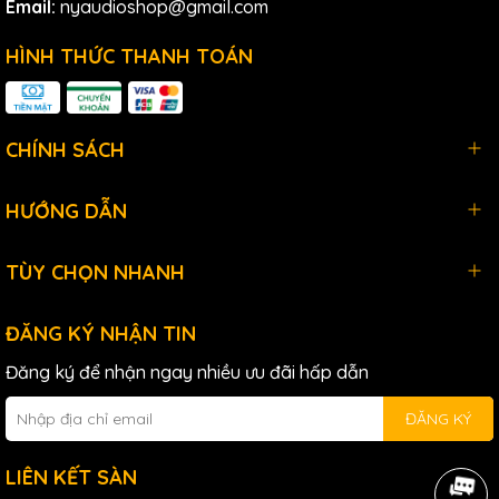
Email:
nyaudioshop@gmail.com
Mixer:
HÌNH THỨC THANH TOÁN
- Mixer digital với ultra-low noise, không gian input rộng lớn,
có thể điều khiển từ xa không dây
- Ứng dụng FLOW Mix cho điều khiển từ xa qua Bluetooth từ
điện thoại hoặc máy tính bảng iOS/Android
CHÍNH SÁCH
- Fader kênh 60mm và điều khiển master với vòng LED
HƯỚNG DẪN
- Chức năng EZ-Gain phân tích tín hiệu trong ứng dụng của
ae và tự động thiết lập gain cho optimum headroom
TÙY CHỌN NHANH
- 2 preamp micro Midas với 48V phantom power và
programmable gain
ĐĂNG KÝ NHẬN TIN
- 2 input micro/line bổ sung trên jack XLR/TRS kết hợp
Đăng ký để nhận ngay nhiều ưu đãi hấp dẫn
- 2 cặp input stereo cân bằng, mỗi cặp có jack hi-Z cho kết
nối trực tiếp của guitar/bass
ĐĂNG KÝ
- Tất cả các kênh đều có EQ 4 dải và compressor, 2 FX, và
LIÊN KẾT SÀN
2 monitor sends