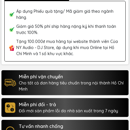
Áp dụng Phiếu quà tặng/ Mã giảm giá theo ngành
hàng.
Giảm giá 50% phí ship hàng nặng ký khi thanh toán
trước 100%.
Tặng 100.000₫ mua hàng tại website thành viên Của
NY Audio - DJ Store, áp dụng khi mua Online tại Hồ
Chí Minh và 1 số khu vực khác.
Miễn phí vận chuyển
Cho tất cả đơn hàng tiêu chuẩn trong nội thành Hồ Chí
Minh
Miễn phí đổi - trả
Đổi mới sản phẩm lỗi do nhà sản xuất trong 7 ngày
Tư vấn nhanh chống