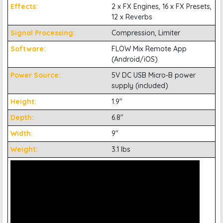
Effects:
2 x FX Engines, 16 x FX Presets,
12 x Reverbs
Signal Processing:
Compression, Limiter
Software:
FLOW Mix Remote App
(Android/iOS)
Power Source:
5V DC USB Micro-B power
supply (included)
Height:
1.9"
Depth:
6.8"
Width:
9"
Weight:
3.1 lbs
Digital mixer FLOW 8 của Behringer có các điều khiển vật lý
trực quan, bao gồm thanh trượt, bộ mã hóa và một núm
âm lượng chính lớn, nếu ae muốn chạy một bản mix nhanh
chóng ngay từ mặt trước. Nhưng nếu ae muốn đào sâu