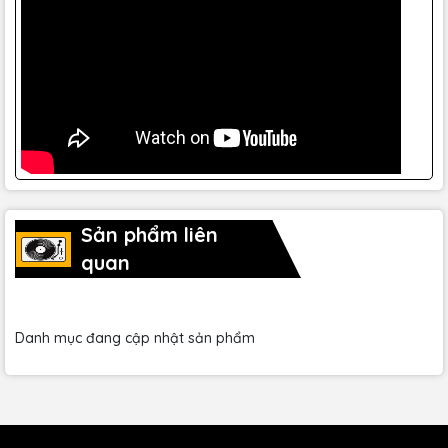
hơn, khởi chạy ứng dụng FLOW Mix từ bất kỳ thiết bị
iOS/Android nào. Không chỉ ứng dụng cung cấp điều khiển
từ xa của FLOW 8 qua Bluetooth, mà nó còn cho phép ae
truy cập vào các tính năng hỗ trợ của FLOW 8 và cho phép
ae lưu và tải nạp không giới hạn các bức ảnh yêu thích của
cài đặt bộ mixing của ae.
Sản phẩm liên
quan
Danh mục đang cập nhật sản phẩm