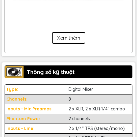
Khi ae đã kết nối tất cả các micro và nhạc cụ của mình, tính
năng EZ-Gain của FLOW 8 sẽ giúp ae thiết lập mức tín hiệu
kênh lý tưởng bằng cách tự động điều chỉnh đến mức tín
Xem thêm
hiệu input của nguồn, giữ tiếng ồn thấp và ngăn chặn hiện
tượng clipping.
Thông số kỹ thuật
Type:
Digital Mixer
Channels:
8
Inputs - Mic Preamps:
2 x XLR, 2 x XLR-1/4" combo
Phantom Power:
2 channels
Inputs - Line:
2 x 1/4" TRS (stereo/mono)