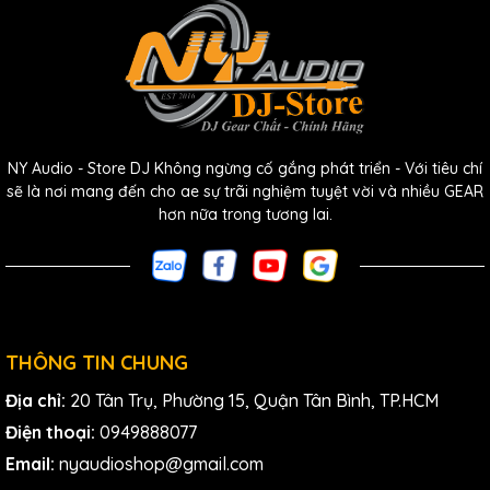
lý, giúp ae dễ dàng điều chỉnh và kiểm soát âm thanh một
cách chính xác.
Một yếu tố quan trọng khác của Behringer Europower
PMP550M là tính di động. Với thiết kế nhỏ gọn và trọng
lượng nhẹ, con vợ này dễ dàng di chuyển và lắp đặt. Điều
này đặc biệt hữu ích cho các ban nhạc, DJ hoặc các đơn vị
NY Audio - Store DJ Không ngừng cố gắng phát triển - Với tiêu chí
tổ chức sự kiện thường xuyên phải di chuyển giữa các địa
sẽ là nơi mang đến cho ae sự trãi nghiệm tuyệt vời và nhiều GEAR
điểm khác nhau.
hơn nữa trong tương lai.
THÔNG TIN CHUNG
Địa chỉ:
20 Tân Trụ, Phường 15, Quận Tân Bình, TP.HCM
Điện thoại:
0949888077
Email:
nyaudioshop@gmail.com