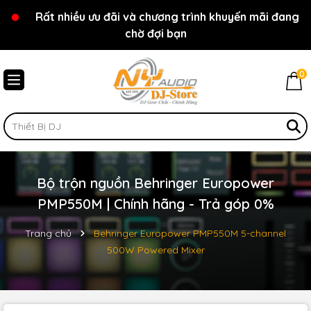
Rất nhiều ưu đãi và chương trình khuyến mãi đang
Chào mừng bạn đến với cửa hàng NY Audio - DJ
chờ đợi bạn
Store
0
Bộ trộn nguồn Behringer Europower
PMP550M | Chính hãng - Trả góp 0%
Trang chủ
Behringer Europower PMP550M 5-channel
500W Powered Mixer