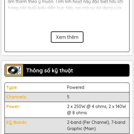
âm thanh theo ý muốn. Tính linh hoạt này đặc biệt hữu ích
trong các buổi biểu diễn trực tiếp, nơi mà sự đa dạng của
các nguồn âm thanh cần được xử lý một cách chuyên
nghiệp.
Xem thêm
Thông số kỹ thuật
Type:
Powered
Channels:
5
Power:
2 x 250W @ 4 ohms, 2 x 140W
@ 8 ohms
EQ Bands:
2-band (Per Channel), 7-band
Graphic (Main)