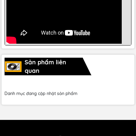
Sản phẩm liên
quan
Danh mục đang cập nhật sản phẩm
Behringer luôn chú trọng đến trải nghiệm ae, và PMP550M
cũng không ngoại lệ. Với giao diện điều khiển rõ ràng, dễ
hiểu, ae có thể dễ dàng nắm bắt và vận hành thiết bị ngay
từ lần đầu tiên. Các nút điều khiển và fader được bố trí hợp