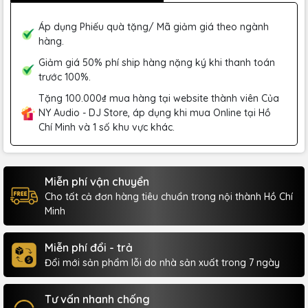
Áp dụng Phiếu quà tặng/ Mã giảm giá theo ngành
hàng.
Giảm giá 50% phí ship hàng nặng ký khi thanh toán
trước 100%.
Tặng 100.000₫ mua hàng tại website thành viên Của
NY Audio - DJ Store, áp dụng khi mua Online tại Hồ
Chí Minh và 1 số khu vực khác.
Miễn phí vận chuyển
Cho tất cả đơn hàng tiêu chuẩn trong nội thành Hồ Chí
Minh
Miễn phí đổi - trả
Đổi mới sản phẩm lỗi do nhà sản xuất trong 7 ngày
Tư vấn nhanh chống