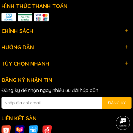
HÌNH THỨC THANH TOÁN
CHÍNH SÁCH
HƯỚNG DẪN
Behringer Europower PMP550M cung cấp nhiều tùy chọn kết
nối đa dạng, bao gồm các cổng input XLR, 1/4", RCA, và
TÙY CHỌN NHANH
các cổng output cho loa và tai nghe. Điều này cho phép ae
dễ dàng kết nối với nhiều loại thiết bị âm thanh khác nhau,
tạo sự linh hoạt tối đa trong việc thiết lập hệ thống âm
ĐĂNG KÝ NHẬN TIN
thanh của mình.
Đăng ký để nhận ngay nhiều ưu đãi hấp dẫn
Cuối cùng, Behringer Europower PMP550M được xây dựng
với chất lượng cao cấp, đảm bảo độ bền và độ tin cậy
ĐĂNG KÝ
trong suốt quá trình sử dụng. Với khung kim loại chắc chắn
và các thành phần điện tử được chọn lọc kỹ lưỡng, con vợ
LIÊN KẾT SÀN
này này có thể hoạt động ổn định trong mọi điều kiện, từ
các buổi biểu diễn ngoài trời đến các sự kiện trong nhà.