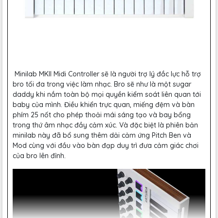
Minilab MKII Midi Controller sẽ là người trợ lý đắc lực hỗ trợ
bro tối đa trong việc làm nhạc. Bro sẽ như là một sugar
daddy khi nắm toàn bộ mọi quyền kiểm soát liên quan tới
baby của mình. Điều khiển trực quan, miếng đệm và bàn
phím 25 nốt cho phép thoải mái sáng tạo và bay bổng
trong thứ âm nhạc đầy cảm xúc. Và đặc biệt là phiên bản
minilab này đã bổ sung thêm dải cảm ứng Pitch Ben và
Mod cùng với đầu vào bàn đạp duy trì đưa cảm giác chơi
của bro lên đỉnh.