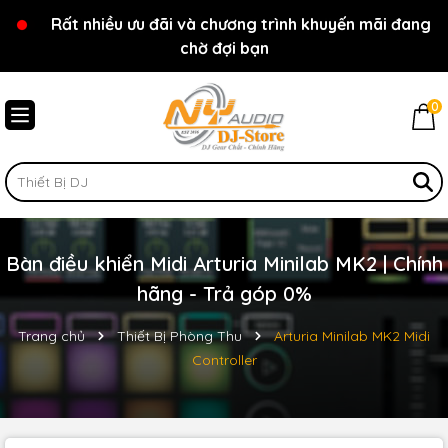
Rất nhiều ưu đãi và chương trình khuyến mãi đang
Chào mừng bạn đến với cửa hàng NY Audio - DJ
chờ đợi bạn
Store
0
Bàn điều khiển Midi Arturia Minilab MK2 | Chính
hãng - Trả góp 0%
Trang chủ
Thiết Bị Phòng Thu
Arturia Minilab MK2 Midi
Controller