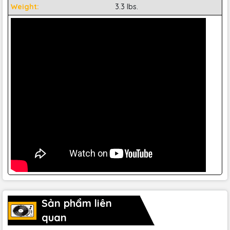
Weight:
3.3 lbs.
2 cảm biến cảm ứng điện dung để uốn cong cao độ và
bánh xe điều tiết.
Tấm nền RGB có thể tùy chỉnh
Footswitch jack.
Bao gồm Analog Lab Lite, với 500 âm thanh chất lượng
cao.
Bao gồm Ableton Live Lite và UVI Grand Piano
Có nút lên và giảm quãng tám cho toàn dãy.
Hỗ trợ kết nối USB. Linh hoạt với nhiều hệ điều hành, dễ kết
nối dễ sử dụng
Sản phẩm liên
quan