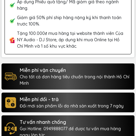
Áp dụng Phiếu quà tặng/ Mã giảm giá theo ngành
hàng.
Giảm giá 50% phí ship hàng nặng ký khi thanh toán
trước 100%.
Tặng 100.000₫ mua hàng tại website thành viên Của
NY Audio - DJ Store, áp dụng khi mua Online tại Hồ
Chí Minh và 1 số khu vực khác.
Miễn phí vận chuyển
Cho tất cả đơn hàng tiêu chuẩn trong nội thành Hồ Chí
Minh
Miễn phí đổi - trả
Đổi mới sản phẩm lỗi do nhà sản xuất trong 7 ngày
Tư vấn nhanh chống
Gọi Hotline: 0949888077 để được tư vấn mua hàng
ngay lập tức