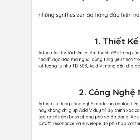
những synthesizer ảo hàng đầu hiện na
1. Thiết K
Arturia Acid V tái hiện lại âm thanh đặc trưng củ
"acid" độc đáo mà người dùng từng yêu thích tro
kế tương tự như TB-303, Acid V mang đến cho ae
2. Công Nghệ 
Arturia sử dụng công nghệ modeling analog tiên t
này không chỉ giúp Acid V duy trì độ chính xác 
tạo ra các âm bass phong phú và đa dạng. Ae có
cutoff, resonance và envelope để phù hợp với t