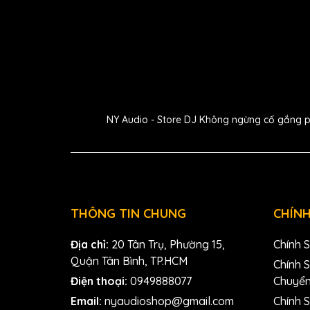
Synt
Được chế tác công phu để mô phỏng synth bas
để sử dụng ngay lập tức trong phòng thu và 
đượ
NY Audio - Store DJ Không ngừng cố gắng phát
Kiến trúc oscillator với 2 dạng sóng được hỗ tr
thanh cho
Mô-đun vibrato chuyên dụng cho phép ae thêm
điều khiển về đ
Mô-đun biến dạng đa chế độ có 14 loại âm than
THÔNG TIN CHUNG
CHÍNH
không cần ca
Địa chỉ:
20 Tân Trụ, Phường 15,
Chính 
Hơn 150 preset âm thanh sẵn sàng cho phòng thu
Quận Tân Bình, TP.HCM
đ
Chính 
Điện thoại:
0949888077
Chuyể
Các tùy chọn tạo âm bao gồm bộ lọc lowpass cộ
Email:
nyaudioshop@gmail.com
Chính S
nâng cao cho độ sáng, â