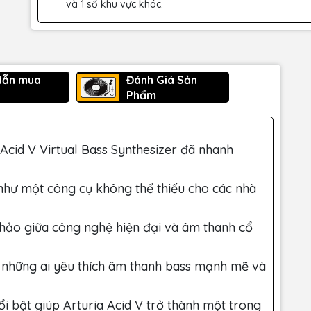
và 1 số khu vực khác.
dẫn mua
Đánh Giá Sản
Phẩm
 Acid V Virtual Bass Synthesizer đã nhanh
 như một công cụ không thể thiếu cho các nhà
 hảo giữa công nghệ hiện đại và âm thanh cổ
ho những ai yêu thích âm thanh bass mạnh mẽ và
ổi bật giúp Arturia Acid V trở thành một trong