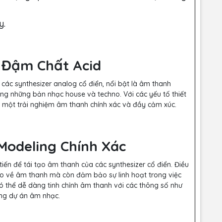
y.
ế Đậm Chất Acid
a các synthesizer analog cổ điển, nổi bật là âm thanh
ng những bản nhạc house và techno. Với các yếu tố thiết
 một trải nghiệm âm thanh chính xác và đầy cảm xúc.
Modeling Chính Xác
iến để tái tạo âm thanh của các synthesizer cổ điển. Điều
cao về âm thanh mà còn đảm bảo sự linh hoạt trong việc
 thể dễ dàng tinh chỉnh âm thanh với các thông số như
ừng dự án âm nhạc.