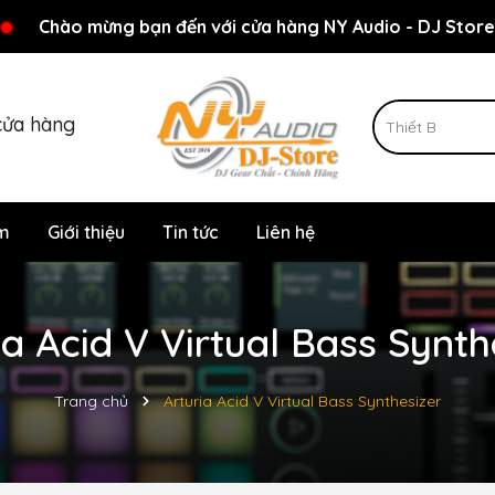
Rất nhiều ưu đãi và chương trình khuyến mãi đang chờ đợi
Chào mừng bạn đến với cửa hàng NY Audio - DJ Store
cửa hàng
m
Giới thiệu
Tin tức
Liên hệ
ia Acid V Virtual Bass Synth
Trang chủ
Arturia Acid V Virtual Bass Synthesizer