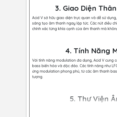
3. Giao Diện Thâ
Acid V sở hữu giao diện trực quan và dễ sử dụng
sáng tạo âm thanh ngay lập tức. Các nút điều chỉ
chính xác từng khía cạnh của âm thanh mà khôn
4. Tính Năng 
Với tính năng modulation đa dạng, Acid V cung 
bass biến hóa và độc đáo. Các tính năng như LF
ứng modulation phong phú, từ các âm thanh ba
tượng.
5. Thư Viện 
Acid V đi kèm với một thư viện âm thanh phong 
các thể loại nhạc khác nhau. Ae có thể nhanh c