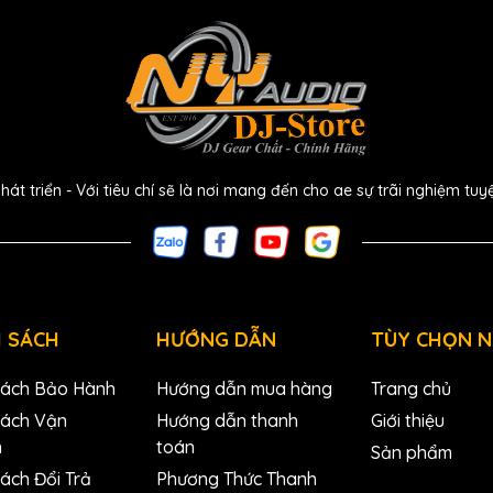
hesizer:
s analog huyền thoại của những năm 80 và 90, sẵn sàng
nâng cao khả năng khám phá những cảnh âm thanh chưa
c khám phá.
 triển - Với tiêu chí sẽ là nơi mang đến cho ae sự trãi nghiệm tuy
ợ bởi dải sub-oscillator 2 quãng tám, mở rộng phạm vi âm
 việc tạo ra bass.
 sắc thái và sự bất ổn mà không làm ảnh hưởng đến các
ộ biến dạng và tông màu.
h giòn giụm để ngay lập tức làm nóng các đường bass mà
 SÁCH
HƯỚNG DẪN
TÙY CHỌN 
n thiệp từ bên ngoài.
Sách Bảo Hành
Hướng dẫn mua hàng
Trang chủ
 được thiết kế tỉ mỉ để truyền cảm hứng ngay khi ae khởi
ộng Acid V.
Sách Vận
Hướng dẫn thanh
Giới thiệu
n
toán
Sản phẩm
ng hưởng huyền thoại, cùng với các điều khiển toàn cầu
ách Đổi Trả
Phương Thức Thanh
m sắc, thời gian và chuyển động.