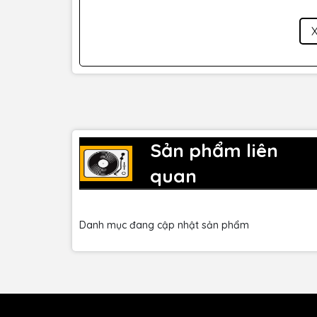
mình, hoặc sử dụng chúng như một cơ sở để phát
6. Tính T
Với khả năng tương thích cao với các DAW phổ b
tích hợp vào bất kỳ môi trường sản xuất âm nhạ
bảo rằng Acid V sẽ là một phần quan trọng trong
Sản phẩm liên
quan
Arturia Acid V Virtual Bass Synthesizer không c
"acid" đặc trưng, mà còn là một thiết bị linh ho
ae. Nếu ae đang tìm kiếm một synthesizer ảo đ
là sự lựa chọn không thể bỏ qua.
Danh mục đang cập nhật sản phẩm
Tính năng của Artu