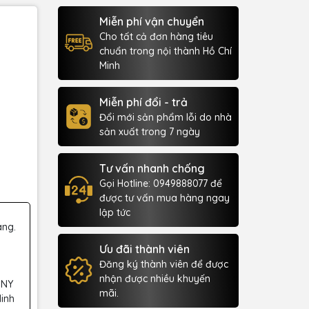
Miễn phí vận chuyển
Cho tất cả đơn hàng tiêu
chuẩn trong nội thành Hồ Chí
Minh
Miễn phí đổi - trả
Đổi mới sản phẩm lỗi do nhà
sản xuất trong 7 ngày
Tư vấn nhanh chống
Gọi Hotline: 0949888077 để
được tư vấn mua hàng ngay
lập tức
àng.
Ưu đãi thành viên
Đăng ký thành viên để được
nhận được nhiều khuyến
 NY
mãi.
Minh