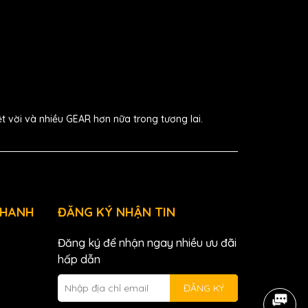
ệt vời và nhiều GEAR hơn nữa trong tương lai.
NHANH
ĐĂNG KÝ NHẬN TIN
Đăng ký để nhận ngay nhiều ưu đãi
hấp dẫn
ĐĂNG KÝ