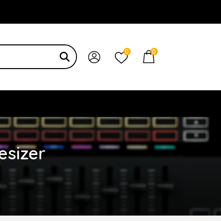
 bạn
0
0
esizer