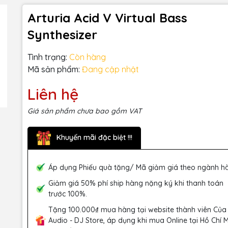
Arturia Acid V Virtual Bass
Synthesizer
Tình trạng:
Còn hàng
Mã sản phẩm:
Đang cập nhật
Liên hệ
Giá sản phẩm chưa bao gồm VAT
Khuyến mãi đặc biệt !!!
Áp dụng Phiếu quà tặng/ Mã giảm giá theo ngành h
Giảm giá 50% phí ship hàng nặng ký khi thanh toán
trước 100%.
Tặng 100.000₫ mua hàng tại website thành viên Của
Audio - DJ Store, áp dụng khi mua Online tại Hồ Chí 