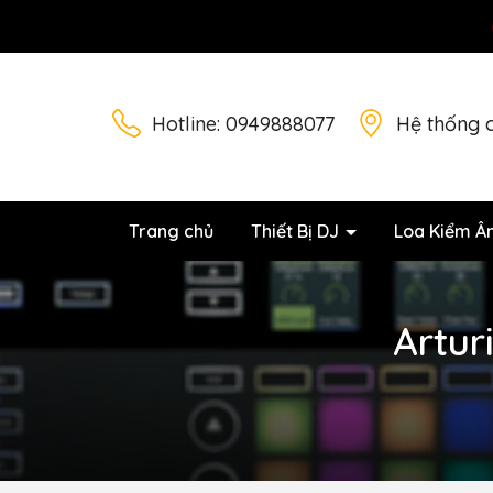
Hotline:
0949888077
Hệ thống 
Trang chủ
Thiết Bị DJ
Loa Kiểm Â
Artur