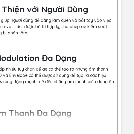
n Thiện với Người Dùng
, giúp người dùng dễ dàng làm quen và bắt tay vào việc
nh và slider được bố trí hợp lý, cho phép ae kiểm soát
g bị phân tâm.
Modulation Đa Dạng
cấp nhiều tùy chọn để ae có thể tạo ra những âm thanh
O và Envelope có thể được sử dụng để tạo ra các hiệu
ss rung động mạnh mẽ đến những âm thanh biến dạng ấn
Âm Thanh Đa Dạng
phú, bao gồm hàng trăm preset đã được tối ưu hóa cho
hóng tìm thấy những âm thanh phù hợp cho dự án của