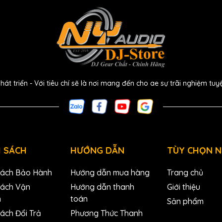
 trải nghiệm thực tế!
 triển - Với tiêu chí sẽ là nơi mang đến cho ae sự trãi nghiệm tuy
 SÁCH
HƯỚNG DẪN
TÙY CHỌN 
Sách Bảo Hành
Hướng dẫn mua hàng
Trang chủ
Sách Vận
Hướng dẫn thanh
Giới thiệu
n
toán
Sản phẩm
ách Đổi Trả
Phương Thức Thanh