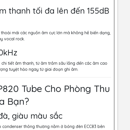
m thanh tối đa lên đến 155dB
 thoải mái các nguồn âm cực lớn mà không hề biến dạng,
ay vocal rock.
20kHz
i chi tiết âm thanh, từ âm trầm sâu lắng đến các âm cao
lượng tuyệt hảo ngay từ giai đoạn ghi âm.
 P820 Tube Cho Phòng Thu
a Bạn?
à, giàu màu sắc
cro condenser thông thường nằm ở bóng đèn ECC83 bên