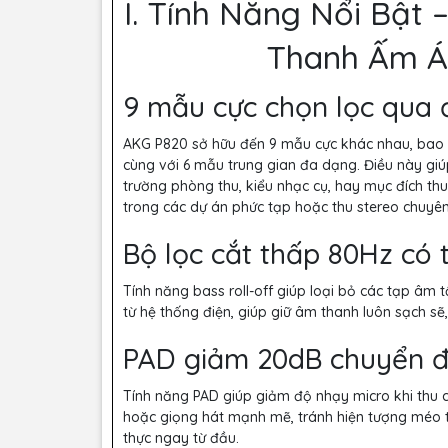
I. Tính Năng Nổi Bật 
Thanh Ấm Á
9 mẫu cực chọn lọc qua đ
AKG P820 sở hữu đến 9 mẫu cực khác nhau, bao g
cùng với 6 mẫu trung gian đa dạng. Điều này giú
trường phòng thu, kiểu nhạc cụ, hay mục đích t
trong các dự án phức tạp hoặc thu stereo chuyên
Bộ lọc cắt thấp 80Hz có 
Tính năng bass roll-off giúp loại bỏ các tạp âm
từ hệ thống điện, giúp giữ âm thanh luôn sạch sẽ
PAD giảm 20dB chuyển đ
Tính năng PAD giúp giảm độ nhạy micro khi thu 
hoặc giọng hát mạnh mẽ, tránh hiện tượng méo ti
thực ngay từ đầu.