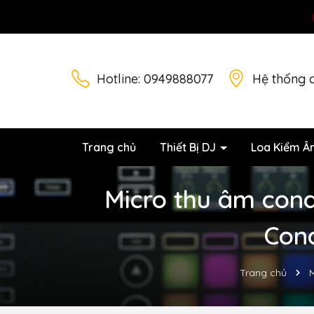
Hotline:
0949888077
Hệ thống 
Trang chủ
Thiết Bị DJ
Loa Kiểm Â
Micro thu âm con
Con
Trang chủ