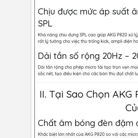
Chịu được mức áp suất â
SPL
Khả năng chịu đựng SPL cao giúp AKG P820 xử lý
rất lý tưởng cho việc thu trống kick, ampli điện h
Dải tần số rộng 20Hz – 
Dải tần rộng cho phép micro tái tạo trọn vẹn mọ
sắc nét, tạo điều kiện cho các bản thu đạt chất 
II. Tại Sao Chọn AKG
Củ
Chất âm bóng đèn đậm đ
Khác biệt lớn nhất của AKG P820 so với các mi