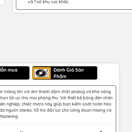
và 1 số khu vực khác.
dẫn mua
Đánh Giá Sản
Phẩm
er màng lớn với âm thanh đậm chất analog và khả năng
 chọn tối ưu cho mọi phòng thu. Với thiết kế bóng đèn chân
ên nghiệp, chiếc micro này giúp bạn kiểm soát hoàn hảo
 đa nguồn stereo, hỗ trợ đắc lực cho công đoạn mixing và
Mastering.