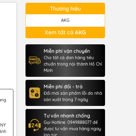
Thương hiệu
AKG
Xem tất cả
AKG
Miễn phí vận chuyển
Cho tất cả đơn hàng tiêu
chuẩn trong nội thành Hồ Chí
Minh
Miễn phí đổi - trả
Đổi mới sản phẩm lỗi do nhà
sản xuất trong 7 ngày
àng.
Tư vấn nhanh chống
Gọi Hotline: 0949888077 để
 NY
được tư vấn mua hàng ngay
Minh
lập tức