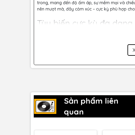
trong, mang đến độ ấm áp, sự mềm mại và chiều 
nên mượt mà, đầy cảm xúc – cực kỳ phù hợp cho v
Tùy biến cực kỳ đa dạng
âm
Với 9 mẫu cực thu linh hoạt, micro AKG P820 có th
thu song ca, thu stereo mid/side... giúp các kỹ 
theo ý muốn, tăng hiệu quả cho các dự án Masteri
Độ bền và tin cậy cho p
Cùng với bộ nguồn cung cấp riêng biệt và các tín
hành, hạn chế hỏng hóc, mang lại trải nghiệm sử
Sản phẩm liên
III. Đánh Giá Chuyên 
quan
Khi Sử Dụng AKG P82