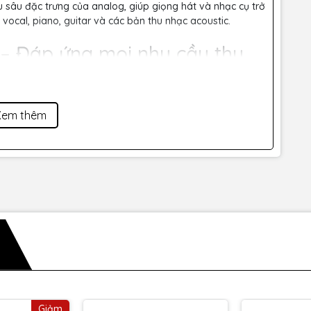
sâu đặc trưng của analog, giúp giọng hát và nhạc cụ trở
ocal, piano, guitar và các bản thu nhạc acoustic.
 – Đáp ứng mọi nhu cầu thu
ể xử lý nhiều tình huống phức tạp: thu solo, thu đa hướng,
Xem thêm
sư âm thanh tự do sáng tạo và tối ưu không gian âm học
ng đòi hỏi độ chính xác và chi tiết cao.
hòng thu chuyên nghiệp
h năng chuyển đổi tiện lợi, P820 rất ổn định trong vận
 dụng lâu dài và chuyên nghiệp.
Gia – Kinh Nghiệm Thực Tế
0 Tube
Giảm