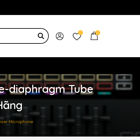
 bạn
0
0
ge-diaphragm Tube
Hãng
ser Microphone