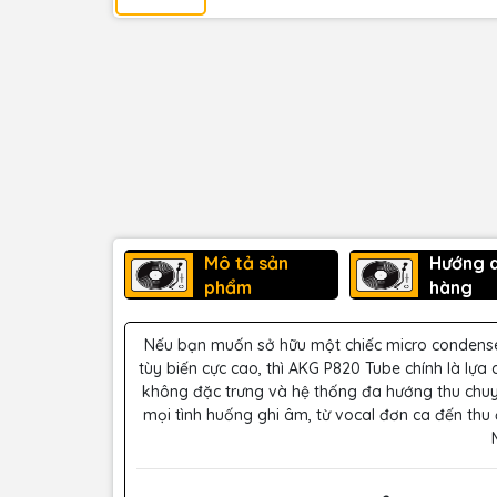
Mô tả sản
Hướng 
phẩm
hàng
Nếu bạn muốn sở hữu một chiếc micro condens
tùy biến cực cao, thì AKG P820 Tube chính là lựa
không đặc trưng và hệ thống đa hướng thu chuy
mọi tình huống ghi âm, từ vocal đơn ca đến thu