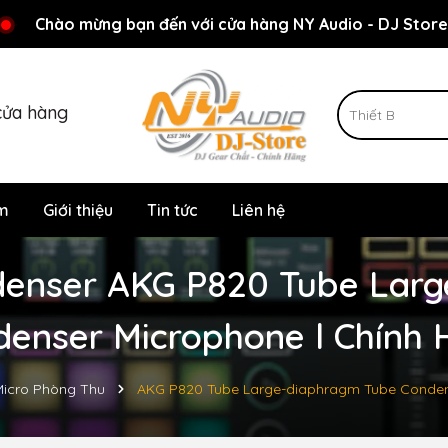
Rất nhiều ưu đãi và chương trình khuyến mãi đang chờ đợi
Chào mừng bạn đến với cửa hàng NY Audio - DJ Store
cửa hàng
m
Giới thiệu
Tin tức
Liên hệ
denser AKG P820 Tube Lar
denser Microphone l Chính 
Micro Phòng Thu
AKG P820 Tube Large-diaphragm Tube Conden