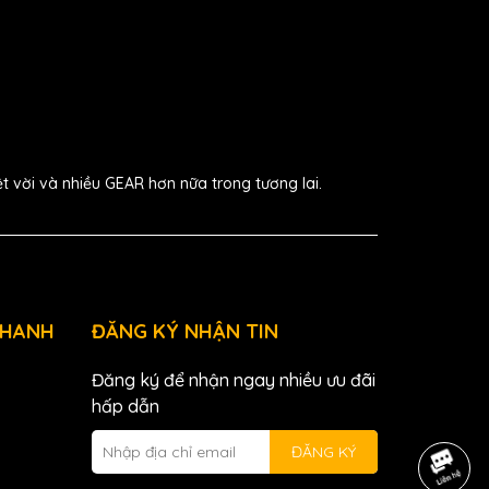
ệt vời và nhiều GEAR hơn nữa trong tương lai.
NHANH
ĐĂNG KÝ NHẬN TIN
Đăng ký để nhận ngay nhiều ưu đãi
hấp dẫn
ĐĂNG KÝ