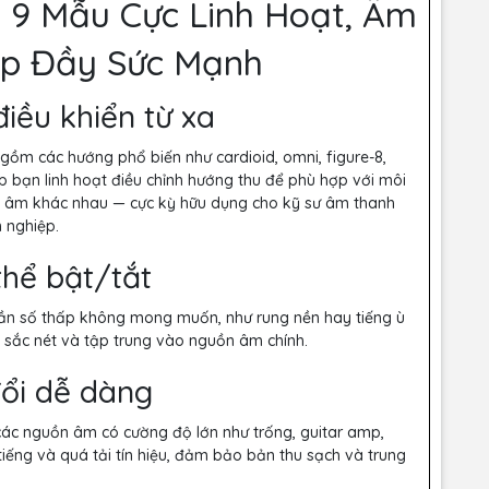
– 9 Mẫu Cực Linh Hoạt, Âm
p Đầy Sức Mạnh
iều khiển từ xa
ồm các hướng phổ biến như cardioid, omni, figure-8,
p bạn linh hoạt điều chỉnh hướng thu để phù hợp với môi
hu âm khác nhau — cực kỳ hữu dụng cho kỹ sư âm thanh
 nghiệp.
thể bật/tắt
 tần số thấp không mong muốn, như rung nền hay tiếng ù
, sắc nét và tập trung vào nguồn âm chính.
ổi dễ dàng
các nguồn âm có cường độ lớn như trống, guitar amp,
ếng và quá tải tín hiệu, đảm bảo bản thu sạch và trung