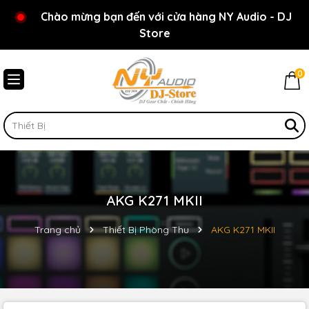
Rất nhiều ưu đãi và chương trình khuyến mãi đang
Chào mừng bạn đến với cửa hàng NY Audio - DJ
chờ đợi bạn
Store
0
AKG K271 MKII
Trang chủ
Thiết Bị Phòng Thu
AKG K271 MKII