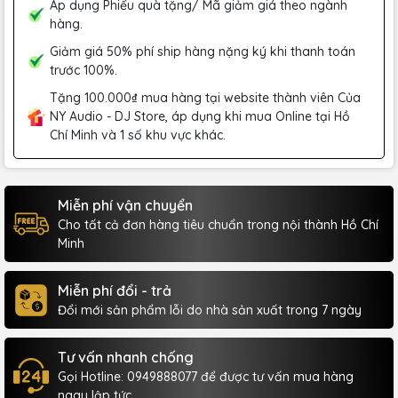
Áp dụng Phiếu quà tặng/ Mã giảm giá theo ngành
hàng.
Giảm giá 50% phí ship hàng nặng ký khi thanh toán
trước 100%.
Tặng 100.000₫ mua hàng tại website thành viên Của
NY Audio - DJ Store, áp dụng khi mua Online tại Hồ
Chí Minh và 1 số khu vực khác.
Miễn phí vận chuyển
Cho tất cả đơn hàng tiêu chuẩn trong nội thành Hồ Chí
Minh
Miễn phí đổi - trả
Đổi mới sản phẩm lỗi do nhà sản xuất trong 7 ngày
Tư vấn nhanh chống
Gọi Hotline: 0949888077 để được tư vấn mua hàng
ngay lập tức