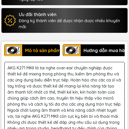
Ưu đãi thành viên
Đăng ký thành viên để được nhận được nhiều khuyến
mãi.
Mô tả sản phẩm
Hướng dẫn mua hàn
AKG K271 MKII là tai nghe over-ear chuyên nghiệp được
thiết kế để mixing trong phòng thu, kiểm âm phòng thu và
các ứng dụng biểu diễn trực tiếp. Hoàn hảo cho các ca sĩ và
tay trống và được thiết kế để mang lại khả năng tái tạo
âm thanh tốt nhất có thể, thiết kế kín, kín hoàn toàn của
chúng giúp cách âm cao, truyền tín hiệu thấp vào micrô
phòng thu và cách ly tối đa cho các ứng dụng trộn trực tiếp.
Ngoài chất lượng âm thanh và khả năng cách nhiệt tuyệt
vời, tai nghe AKG K271 MKII còn cực kỳ bền bỉ và thoải mái.
Không chỉ được thiết kế để đáp ứng nhu cầu sử dụng trong
nhiều giờ trong studio, headband tự điều chỉnh của chúng