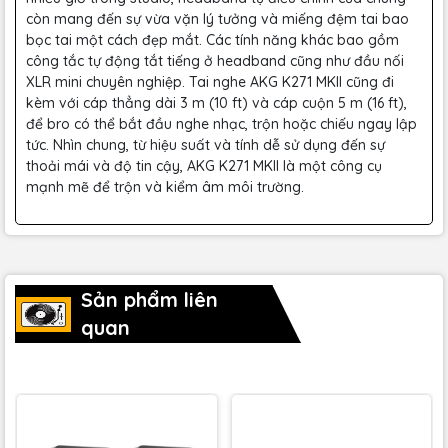
còn mang đến sự vừa vặn lý tưởng và miếng đệm tai bao
bọc tai một cách đẹp mắt. Các tính năng khác bao gồm
công tắc tự động tắt tiếng ở headband cũng như đầu nối
XLR mini chuyên nghiệp. Tai nghe AKG K271 MKII cũng đi
kèm với cáp thẳng dài 3 m (10 ft) và cáp cuộn 5 m (16 ft),
để bro có thể bắt đầu nghe nhạc, trộn hoặc chiếu ngay lập
tức. Nhìn chung, từ hiệu suất và tính dễ sử dụng đến sự
thoải mái và độ tin cậy, AKG K271 MKII là một công cụ
mạnh mẽ để trộn và kiểm âm môi trường.
Sản phẩm liên
quan